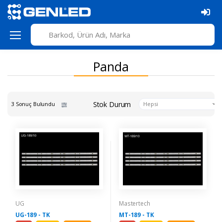
Panda
Stok Durum
3 Sonuç Bulundu
Hepsi
UG
Mastertech
UG-189 - TK
MT-189 - TK