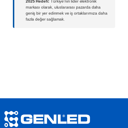
2025 Hedefi:
Türkiye'nin lider elektronik
markası olarak, uluslararası pazarda daha
geniş bir yer edinmek ve iş ortaklarımıza daha
fazla değer sağlamak.
www.genled.com.tr
www.unigen.com.tr
© 2025 Unigen Elektronik Paz. İth. İhr. San. ve Tic. Ltd.
Şti. | Tüm Hakları Saklıdır.