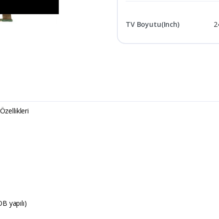
TV Boyutu(Inch)
2
ellikleri
B yapılı)