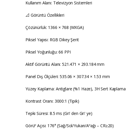
Kullanım Alanı: Televizyon Sistemleri
📐 Görüntü Özellikleri
Çözünürlük: 1366 × 768 (WXGA)
Piksel Yapısı: RGB Dikey Şerit
Piksel Yoğunluğu: 66 PPI
Aktif Görüntü Alanı: 521.471 × 293.184 mm
Panel Dış Ölçüleri: 535.06 × 307.34 × 1.53 mm
Yüzey Kaplama: Antiglare (%1 Haze), 3H Sert Kaplama
Kontrast Oranı: 3000:1 (Tipik)
Tepki Süresi: 8.5 ms (Gri' den Gri' ye)
Görüº Açısı: 176° (Sağ/Sol/Yukarı/Aºağı – CR≥20)