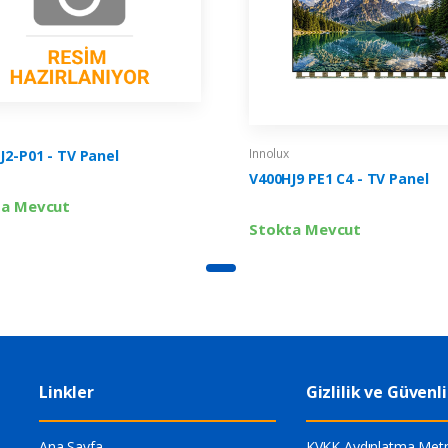
Innolux
J2-P01 - TV Panel
V400HJ9 PE1 C4 - TV Panel
ta Mevcut
Stokta Mevcut
Linkler
Gizlilik ve Güvenl
Ana Sayfa
KVKK Aydınlatma Metn