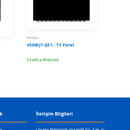
Innolux
V500DJ7-QE1 - TV Panel
Stokta Mevcut
ik
İletişim Bilgileri
i
Unigen Elektronik Güvenlik Sis. San. İç