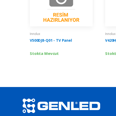
Innolux
Innolux
V500DJ8-Q01 - TV Panel
V420H
Stokta Mevcut
Stok