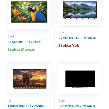
Boe
Csot
DV490FHB-PL0 - TV PANEL
ST7461D05-3 - TV Panel
Stokta Yok
Stokta Mevcut
Lg
Diğer
T850QVN03.4 - TV PANEL
HV5500UB-F74 - TV PANEL