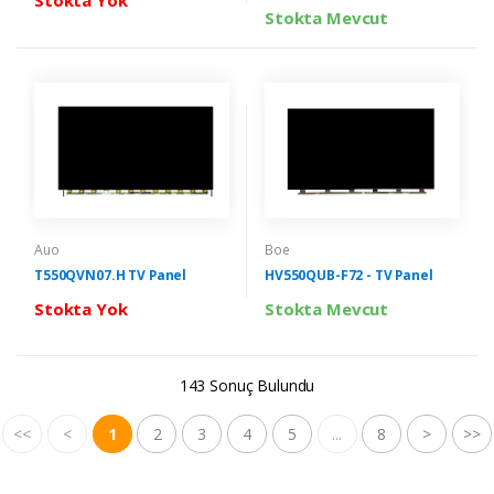
Stokta Mevcut
Auo
Boe
T550QVN07.H TV Panel
HV550QUB-F72 - TV Panel
Stokta Yok
Stokta Mevcut
143 Sonuç Bulundu
<<
<
1
2
3
4
5
...
8
>
>>