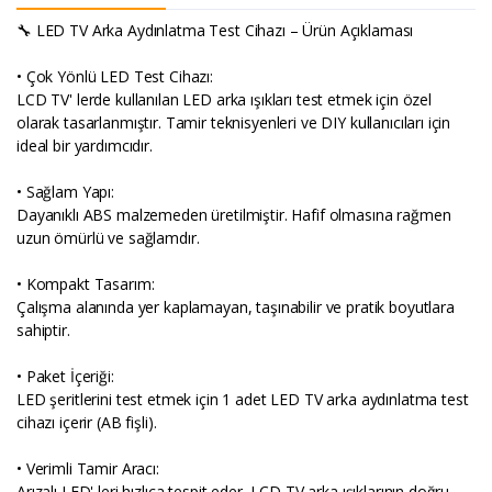
🔧 LED TV Arka Aydınlatma Test Cihazı – Ürün Açıklaması
• Çok Yönlü LED Test Cihazı:
LCD TV' lerde kullanılan LED arka ışıkları test etmek için özel
olarak tasarlanmıştır. Tamir teknisyenleri ve DIY kullanıcıları için
ideal bir yardımcıdır.
• Sağlam Yapı:
Dayanıklı ABS malzemeden üretilmiştir. Hafif olmasına rağmen
uzun ömürlü ve sağlamdır.
• Kompakt Tasarım:
Çalışma alanında yer kaplamayan, taşınabilir ve pratik boyutlara
sahiptir.
• Paket İçeriği:
LED şeritlerini test etmek için 1 adet LED TV arka aydınlatma test
cihazı içerir (AB fişli).
• Verimli Tamir Aracı:
Arızalı LED' leri hızlıca tespit eder, LCD TV arka ışıklarının doğru