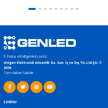
E-Posta:
info@genled.com.tr
Unigen Elektronik Güvenlik Sis. San. İç ve Dış Tic.Ltd.Şti. ©
2026
Tüm Hakları Saklıdır
Linkler