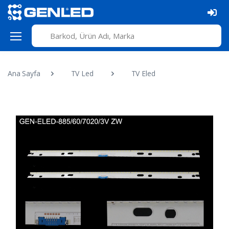
Ana Sayfa
TV Led
TV Eled