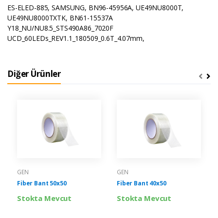
ES-ELED-885, SAMSUNG, BN96-45956A, UE49NU8000T,
UE49NU8000TXTK, BN61-15537A
Y18_NU/NU8.5_STS490A86_7020F
UCD_60LEDs_REV1.1_180509_0.6T_4.07mm,
Diğer Ürünler
GEN
GEN
Fiber Bant 50x50
Fiber Bant 40x50
Stokta Mevcut
Stokta Mevcut