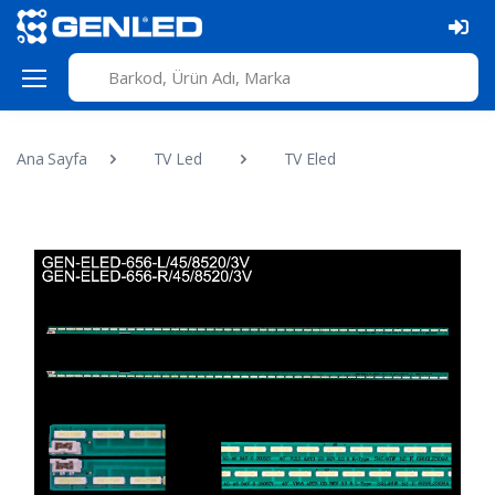
Ana Sayfa
TV Led
TV Eled