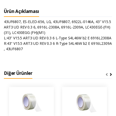
Ürün Açıklaması
43UF6807, ES-ELED-656, LG, 43UF6807, 6922L-0146A, 43″ V15.5
ART3 UD REV 0.3 6, 6916L-2308A, 6916L-2309A, LC430EGE-(FH)
(31), LC430EGG (FH)(M1)
L:43'' V15.5 ART3 UD REV 0.3 6 L-Type S4L46W b2 E 6916L2308A
R:43'' V15.5 ART3 UD REV 0.3 6 R-Type S4L46W b2 E 6916L2309A
, 43UF6807
Diğer Ürünler