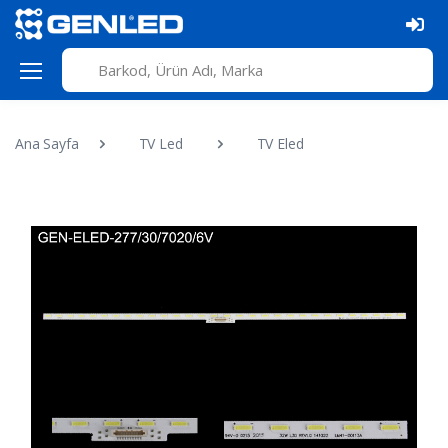
Ana Sayfa
TV Led
TV Eled