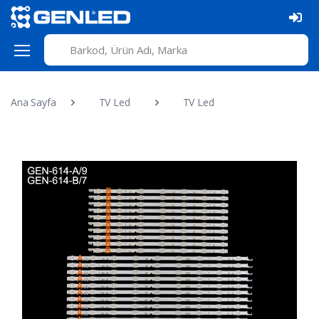
Ana Sayfa
TV Led
TV Led