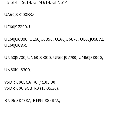
ES-614, ES614, GEN-614, GEN614,
UA60JS7200KXZ,
UE60JS7200U,
UE60JU6800, UE60JU6850, UE60JU6870, UE60JU6872,
UE60JU6875,
UN60JS700, UN60JS7000, UN60JS7200, UN60JS8000,
UN60KU6300,
V5DR_600SCA_R0 (15.05.30),
V5DR_600 SCB_R0 (15.05.30),
BN96-38483A, BN96-38484A,