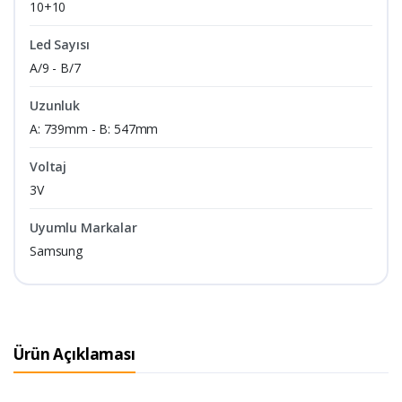
10+10
Led Sayısı
A/9 - B/7
Uzunluk
A: 739mm - B: 547mm
Voltaj
3V
Uyumlu Markalar
Samsung
Ürün Açıklaması