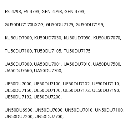
ES-4793, ES 4793, GEN-4793, GEN 4793,
GU50DU7170UXZG, GU50DU7179, GU50DU7199,
KU50UD7000, KU50UD7030, KU50UD7050, KU50UD7070,
TU50DU7100, TU50DU7105, TU50DU7175
UA50DU7000, UA50DU7001, UA50DU7010, UA50DU7500,
UA50DU7660, UA50DU7700,
UE50DU7000, UE50DU7100, UE50DU7102, UE50DU7110,
UE50DU7150, UE50DU7170, UE50DU7172, UE50DU7190,
UE50DU7192, UE50DU7200,
UN50DU6900, UN50DU7000, UN50DU7010, UN50DU7100,
UN50DU7200, UN50DU7700,