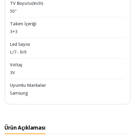
TV Boyutu(Inch)
50"
Takım İçeriği
3+3
Led Sayısı
L/7 - R/9
Voltaj
3V
Uyumlu Markalar
Samsung
Ürün Açıklaması