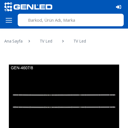
Ana Sayfa
TV Led
TV Led