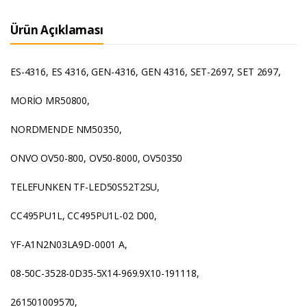
Ürün Açıklaması
ES-4316, ES 4316, GEN-4316, GEN 4316, SET-2697, SET 2697,
MORİO MR50800,
NORDMENDE NM50350,
ONVO OV50-800, OV50-8000, OV50350
TELEFUNKEN TF-LED50S52T2SU,
CC495PU1L, CC495PU1L-02 D00,
YF-A1N2N03LA9D-0001 A,
08-50C-3528-0D35-5X14-969.9X10-191118,
261501009570,