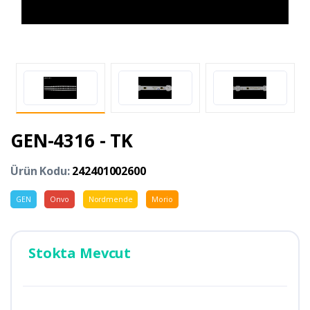
GEN-4316 - TK
Ürün Kodu:
242401002600
GEN
Onvo
Nordmende
Morio
Stokta Mevcut