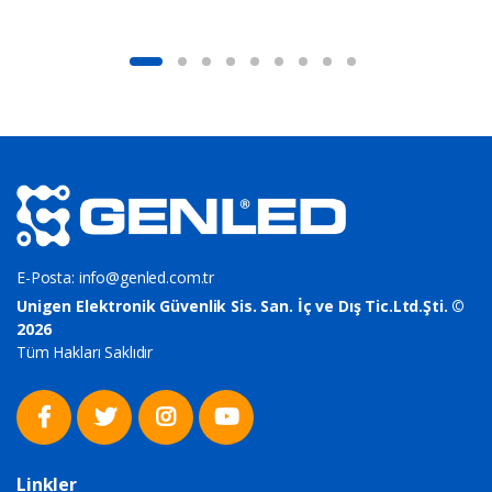
E-Posta:
info@genled.com.tr
Unigen Elektronik Güvenlik Sis. San. İç ve Dış Tic.Ltd.Şti. ©
2026
Tüm Hakları Saklıdır
Linkler