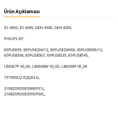
Ürün Açıklaması
ES-4300, ES 4300, GEN-4300, GEN 4300,
PHİLİPS 65''
65PUS839, 65PUS8204/12, 65PUS8204/60, 65PUS8505/12,
65PUS8506, 65PUS8507, 65PUS8535, 65PUS8545,
LB6507P V0_00, LB6508W V0_00, LB65089 V0_00
TPT650U2-EQQA3.G,
210BZ09D0B336BP01L,
210BZ09D0B339DP00L,