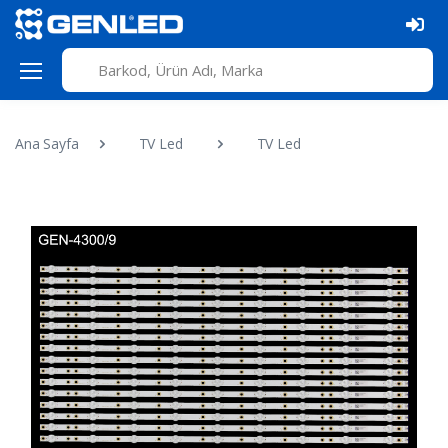
Ana Sayfa
TV Led
TV Led