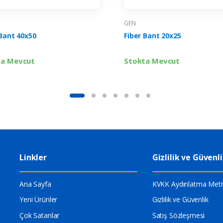
GEN
 Bant 40x50
Fiber Bant 20x25
ta Mevcut
Stokta Mevcut
Linkler
Gizlilik ve Güvenl
Ana Sayfa
KVKK Aydınlatma Metn
Yeni Ürünler
Gizlilik ve Güvenlik
Çok Satanlar
Satış Sözleşmesi