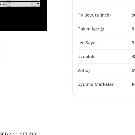
TV Boyutu(Inch)
5
Takım İçeriği
8
Led Sayısı
5
Uzunluk
4
Voltaj
6
Uyumlu Markalar
P
SET-2191, SET 2191,