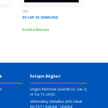
GEN
GEN
GY-LGP-5
GY-LGP-55 (55MU/KU)
Stokta 
Stokta Mevcut
ik
İletişim Bilgileri
i
Unigen Elektronik Güvenlik Sis. San. İç
ve Dış Tic.Ltd.Şti.
Mahmutbey Mahallesi 2650.Sokak
No:15/11 Bağcılar - İstanbul