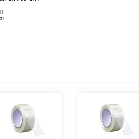
0T
.0T