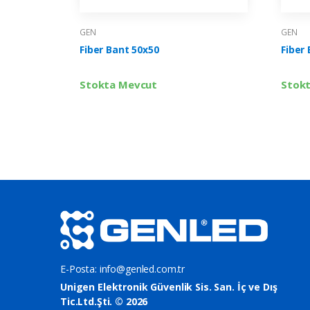
GEN
GEN
Fiber Bant 50x50
Fiber
Stokta Mevcut
Stok
E-Posta:
info@genled.com.tr
Unigen Elektronik Güvenlik Sis. San. İç ve Dış
Tic.Ltd.Şti. © 2026