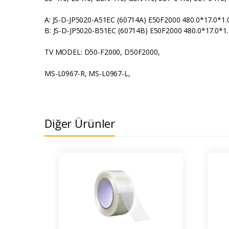
A: JS-D-JP5020-A51EC (60714A) E50F2000 480.0*17.0*1.
B: JS-D-JP5020-B51EC (60714B) E50F2000 480.0*17.0*1
TV MODEL: D50-F2000, D50F2000,
MS-L0967-R, MS-L0967-L,
Diğer Ürünler