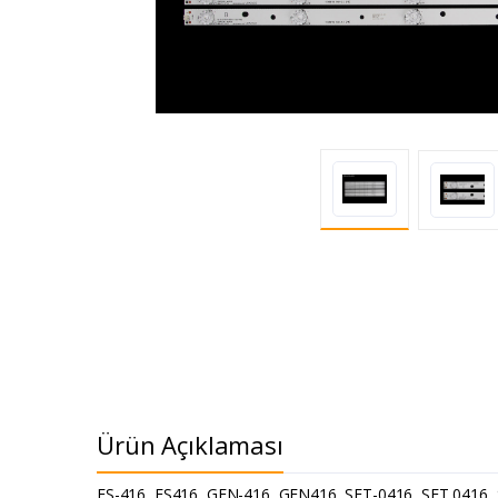
Ürün Açıklaması
ES-416, ES416, GEN-416, GEN416, SET-0416, SET 0416, 