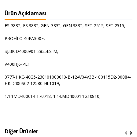
Ürün Açıklaması
ES-3832, ES 3832, GEN-3832, GEN 3832, SET-2515, SET 2515,
PROFİLO 40PA300E,
SJ.BK.D4000901-2835ES-M,
V400HJ6-PE1
0777-HKC-40G5-230101000010-B-124V04V3B-180115D2-00084-
HK.D400S02-12580-HL1019,
1.14.MD400014 170718, 1.14.MD400014 210810,
Diğer Ürünler