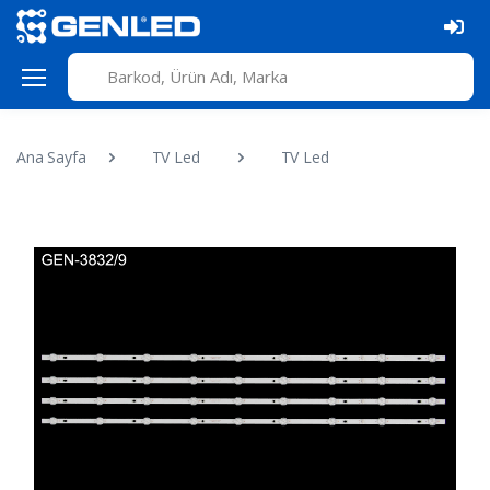
Ana Sayfa
TV Led
TV Led