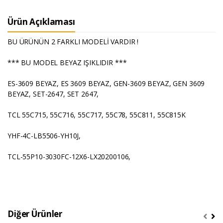
Ürün Açıklaması
BU ÜRÜNÜN 2 FARKLI MODELİ VARDIR !
*** BU MODEL BEYAZ IŞIKLIDIR ***
ES-3609 BEYAZ, ES 3609 BEYAZ, GEN-3609 BEYAZ, GEN 3609
BEYAZ, SET-2647, SET 2647,
TCL 55C715, 55C716, 55C717, 55C78, 55C811, 55C815K
YHF-4C-LB5506-YH10J,
TCL-55P10-3030FC-12X6-LX20200106,
Diğer Ürünler