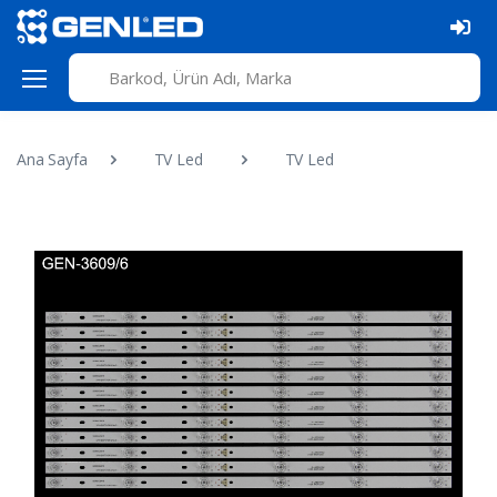
Ana Sayfa
TV Led
TV Led