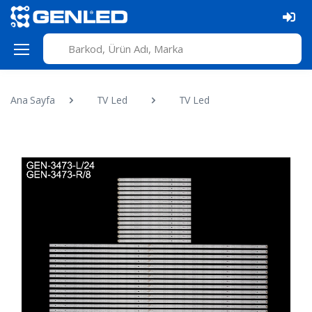
Ana Sayfa
TV Led
TV Led