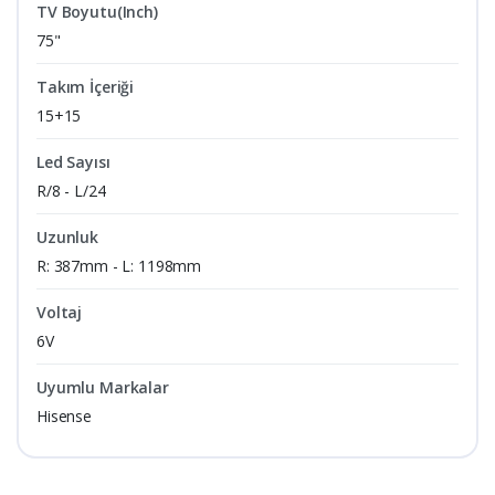
TV Boyutu(Inch)
75"
Takım İçeriği
15+15
Led Sayısı
R/8 - L/24
Uzunluk
R: 387mm - L: 1198mm
Voltaj
6V
Uyumlu Markalar
Hisense