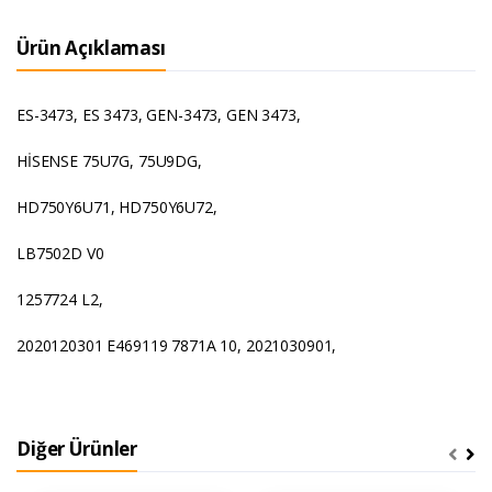
Ürün Açıklaması
ES-3473, ES 3473, GEN-3473, GEN 3473,
HİSENSE 75U7G, 75U9DG,
HD750Y6U71, HD750Y6U72,
LB7502D V0
1257724 L2,
2020120301 E469119 7871A 10, 2021030901,
Diğer Ürünler