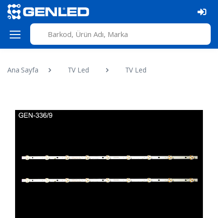
Ana Sayfa
TV Led
TV Led