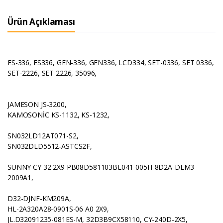
Ürün Açıklaması
ES-336, ES336, GEN-336, GEN336, LCD334, SET-0336, SET 0336,
SET-2226, SET 2226, 35096,
JAMESON JS-3200,
KAMOSONİC KS-1132, KS-1232,
SN032LD12AT071-S2,
SN032DLD5512-ASTCS2F,
SUNNY CY 32 2X9 PB08D581103BL041-005H-8D2A-DLM3-
2009A1,
D32-DJNF-KM209A,
HL-2A320A28-0901S-06 A0 2X9,
JL.D32091235-081ES-M, 32D3B9CX58110, CY-240D-2X5,