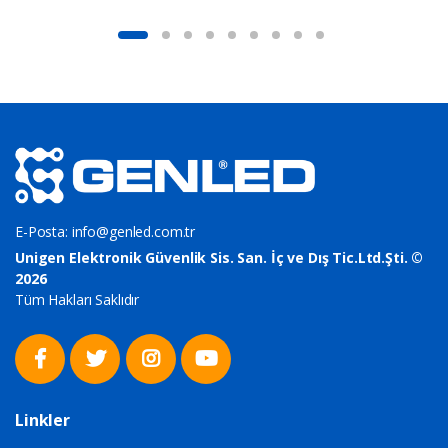
E-Posta:
info@genled.com.tr
Unigen Elektronik Güvenlik Sis. San. İç ve Dış Tic.Ltd.Şti. ©
2026
Tüm Hakları Saklıdır
Linkler