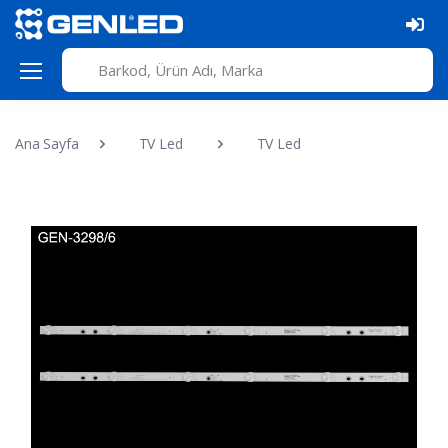
Ana Sayfa
TV Led
TV Led