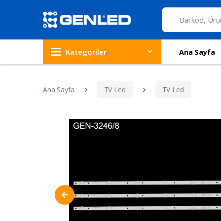
Kategoriler
Ana Sayfa
Ana Sayfa
TV Led
TV Led