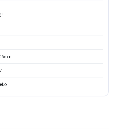
3"
46mm
V
eko