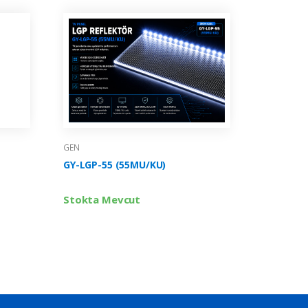
GEN
GEN
GY-LGP-5
GY-LGP-55 (55MU/KU)
Stokta 
Stokta Mevcut