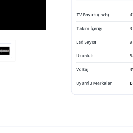
TV Boyutu(Inch)
4
Takım İçeriği
3
Led Sayısı
8
Uzunluk
8
Voltaj
3
Uyumlu Markalar
B