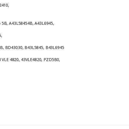
2410,
5 5B, A43L58454B, A43L6945,
5,
5B, BD43030, B43L5845, B43L6945
VLE 4820, 43VLE4820, PZD5B0,