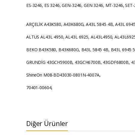
ES-3246, ES 3246, GEN-3246, GEN 3246, MT-3246, SET-
ARÇELİK A43K580, A43K680G, A43L 5845 4B, A43L 694
ALTUS AL43L 4950, AL43L 6925, AL43L4950, AL43L692
BEKO B43K580, B43K680G, B43L 5845 4B, B43L 6945 
GRUNDİG 43GCH5900B, 43GCH6700B, 43GDF6800B, 43 
ShineOn M08-BD43030-0801N-4007A,
70401-00604,
Diğer Ürünler