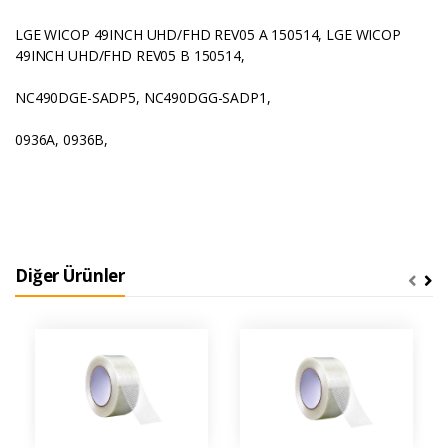
LGE WICOP 49INCH UHD/FHD REV05 A 150514, LGE WICOP
49INCH UHD/FHD REV05 B 150514,
NC490DGE-SADP5, NC490DGG-SADP1,
0936A, 0936B,
Diğer Ürünler