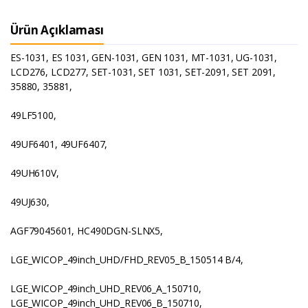
Ürün Açıklaması
ES-1031, ES 1031, GEN-1031, GEN 1031, MT-1031, UG-1031,
LCD276, LCD277, SET-1031, SET 1031, SET-2091, SET 2091,
35880, 35881,
49LF5100,
49UF6401, 49UF6407,
49UH610V,
49UJ630,
AGF79045601, HC490DGN-SLNX5,
LGE_WICOP_49inch_UHD/FHD_REV05_B_150514 B/4,
LGE_WICOP_49inch_UHD_REV06_A_150710,
LGE_WICOP_49inch_UHD_REV06_B_150710,