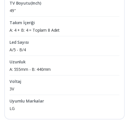
TV Boyutu(Inch)
49"
Takım İçeriği
A: 4 + B: 4 = Toplam 8 Adet
Led Sayısı
A/5 - B/4
Uzunluk
A: 555mm - B: 440mm
Voltaj
3V
Uyumlu Markalar
LG