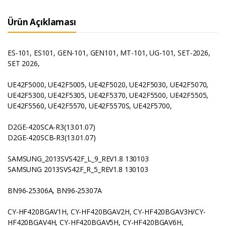
Ürün Açıklaması
ES-101, ES101, GEN-101, GEN101, MT-101, UG-101, SET-2026,
SET 2026,
UE42F5000, UE42F5005, UE42F5020, UE42F5030, UE42F5070,
UE42F5300, UE42F5305, UE42F5370, UE42F5500, UE42F5505,
UE42F5560, UE42F5570, UE42F5570S, UE42F5700,
D2GE-420SCA-R3(13.01.07)
D2GE-420SCB-R3(13.01.07)
SAMSUNG_2013SVS42F_L_9_REV1.8 130103
SAMSUNG 2013SVS42F_R_5_REV1.8 130103
BN96-25306A, BN96-25307A
CY-HF420BGAV1H, CY-HF420BGAV2H, CY-HF420BGAV3H/CY-
HF420BGAV4H, CY-HF420BGAV5H, CY-HF420BGAV6H,