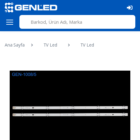
Ana Sayfa
TV Led
TV Led