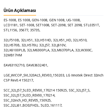
Ürün Açıklaması
ES-1008, ES 1008, GEN-1008, GEN 1008, UG-1008,
LCD1181, SET-1008, SET1008, SET-2098, SET 2098, STL0351T,
STL1156, 35677, 35735,
32LF510B, 32LH51, 32LH51HD, 32LH51_HD, 32LH510,
32LH570B, 32LH570U, 32LJ57, 32LJ610V,
32LK6100PLB, 32LM6300PLA, 32LM6370PLA, 32LW300C,
32MB17HM
EAV63192710, EAV63632401,
LGE_WICOP_SVL320AL5_REV03_150203, LG Innotek Direct 32inch
CSP Rev0.4 150217,
SCC_32LJ57_5LED_REV00_170214 150925, SSC_32LJ57_S,
SSC_32LJ57_5LED_REV00_170214,
SSC_32inch_HD_REV05_150925,
SSC_32LJ61_BOE(FHD)_ 5LED_161117,