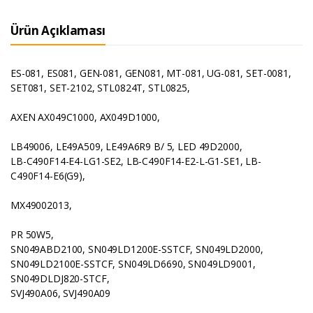
Ürün Açıklaması
ES-081, ES081, GEN-081, GEN081, MT-081, UG-081, SET-0081,
SET081, SET-2102, STL0824T, STL0825,
AXEN AX049C1000, AX049D1000,
LB49006, LE49A509, LE49A6R9 B/ 5, LED 49D2000,
LB-C490F14-E4-LG1-SE2, LB-C490F14-E2-L-G1-SE1, LB-
C490F14-E6(G9),
MX49002013,
PR 50W5,
SN049ABD2100, SN049LD1200E-SSTCF, SN049LD2000,
SN049LD2100E-SSTCF, SN049LD6690, SN049LD9001,
SN049DLDJ820-STCF,
SVJ490A06, SVJ490A09