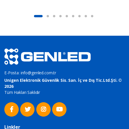
E-Posta:
info@genled.com.tr
Unigen Elektronik Güvenlik Sis. San. İç ve Dış Tic.Ltd.Şti. ©
2026
Tüm Hakları Saklıdır
Linkler