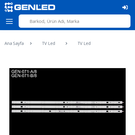
Ana Sayfa
TV Led
TV Led