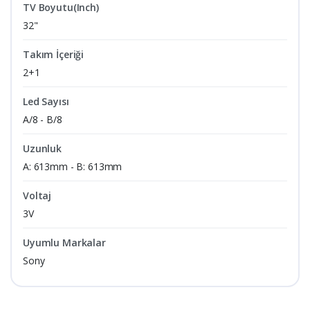
TV Boyutu(Inch)
32"
Takım İçeriği
2+1
Led Sayısı
A/8 - B/8
Uzunluk
A: 613mm - B: 613mm
Voltaj
3V
Uyumlu Markalar
Sony