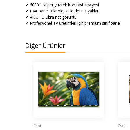
✔ 6000:1 süper yüksek kontrast seviyesi
✔ HVA panel teknolojisi ile derin siyahlar
✔ 4K UHD ultra net görüntü
✔ Profesyonel TV üretimleri için premium sınıf panel
Diğer Ürünler
Csot
Csot