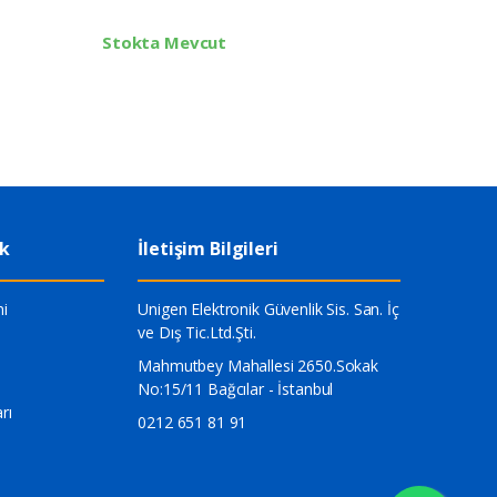
Stokta Mevcut
Stokta 
ik
İletişim Bilgileri
i
Unigen Elektronik Güvenlik Sis. San. İç
ve Dış Tic.Ltd.Şti.
Mahmutbey Mahallesi 2650.Sokak
No:15/11 Bağcılar - İstanbul
rı
0212 651 81 91