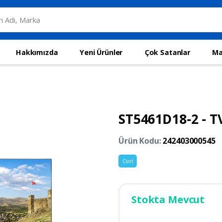
Hakkımızda
Yeni Ürünler
Çok Satanlar
Ma
ST5461D18-2 - T
Ürün Kodu:
242403000545
Csot
Stokta Mevcut