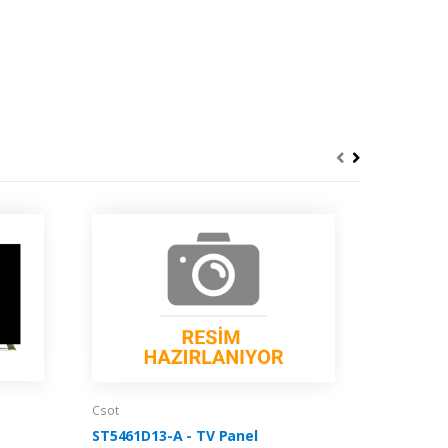
Csot
Csot
ST5461D13-A - TV Panel
ST4251B0