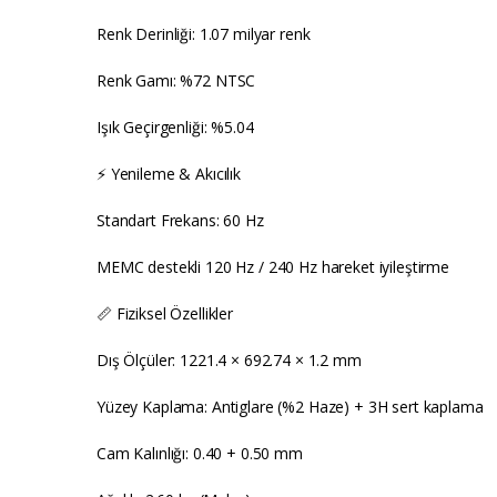
Renk Derinliği: 1.07 milyar renk
Renk Gamı: %72 NTSC
Işık Geçirgenliği: %5.04
⚡ Yenileme & Akıcılık
Standart Frekans: 60 Hz
MEMC destekli 120 Hz / 240 Hz hareket iyileştirme
📏 Fiziksel Özellikler
Dış Ölçüler: 1221.4 × 692.74 × 1.2 mm
Yüzey Kaplama: Antiglare (%2 Haze) + 3H sert kaplama
Cam Kalınlığı: 0.40 + 0.50 mm