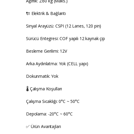
Ağırlık: 2.60 kg (Maks.)
🔌 Elektrik & Bağlantı
Sinyal Arayüzü: CSPI (12 Lanes, 120 pin)
Sürücü Entegresi: COF yapılı 12 kaynak çip
Besleme Gerilimi: 12V
Arka Aydınlatma: Yok (CELL yapı)
Dokunmatik: Yok
🌡️ Çalışma Koşulları
Çalışma Sıcaklığı: 0°C ~ 50°C
Depolama: -20°C ~ 60°C
✅ Ürün Avantajları