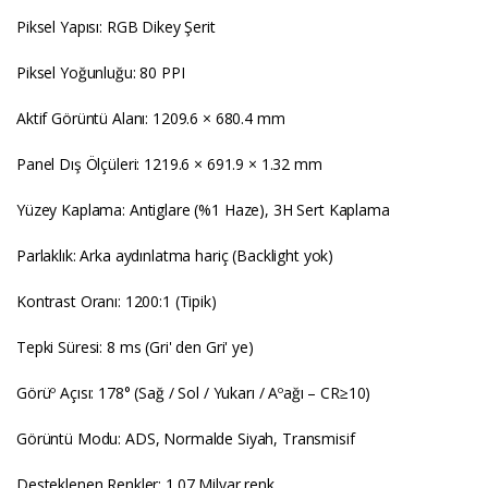
Piksel Yapısı: RGB Dikey Şerit
Piksel Yoğunluğu: 80 PPI
Aktif Görüntü Alanı: 1209.6 × 680.4 mm
Panel Dış Ölçüleri: 1219.6 × 691.9 × 1.32 mm
Yüzey Kaplama: Antiglare (%1 Haze), 3H Sert Kaplama
Parlaklık: Arka aydınlatma hariç (Backlight yok)
Kontrast Oranı: 1200:1 (Tipik)
Tepki Süresi: 8 ms (Gri' den Gri' ye)
Görüº Açısı: 178° (Sağ / Sol / Yukarı / Aºağı – CR≥10)
Görüntü Modu: ADS, Normalde Siyah, Transmisif
Desteklenen Renkler: 1.07 Milyar renk