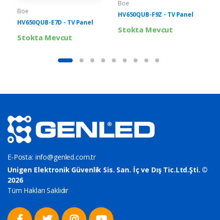
Boe
Boe
HV650QUB-F9Z - TV Panel
HV650QUB-E7D - TV Panel
Stokta Mevcut
Stokta Mevcut
E-Posta:
info@genled.com.tr
Unigen Elektronik Güvenlik Sis. San. İç ve Dış Tic.Ltd.Şti. ©
2026
Tüm Hakları Saklıdır