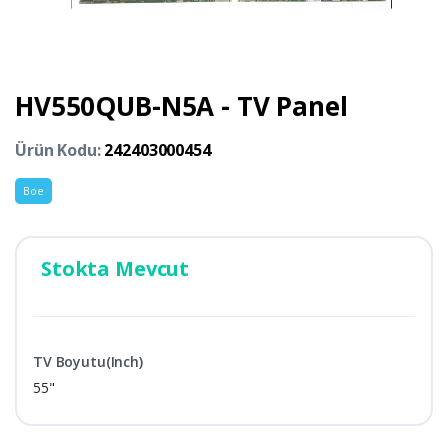
HV550QUB-N5A - TV Panel
Ürün Kodu:
242403000454
Boe
Stokta Mevcut
TV Boyutu(Inch)
55"