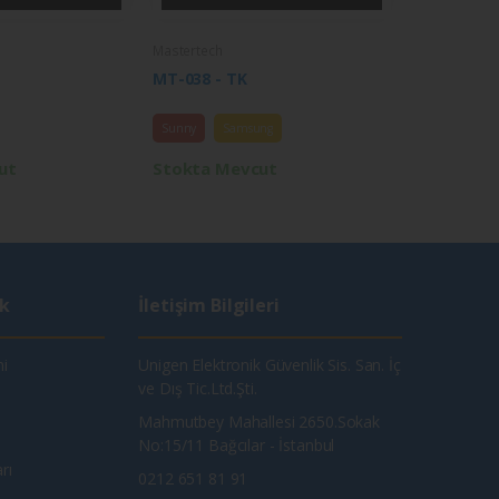
Mastertech
MT-038 - TK
Sunny
Samsung
ut
Stokta Mevcut
ik
İletişim Bilgileri
i
Unigen Elektronik Güvenlik Sis. San. İç
ve Dış Tic.Ltd.Şti.
Mahmutbey Mahallesi 2650.Sokak
No:15/11 Bağcılar - İstanbul
rı
0212 651 81 91