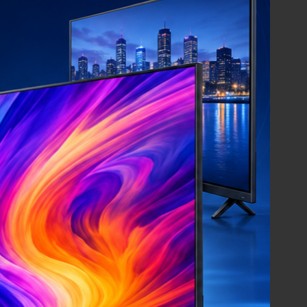
ut
Stokta Mevcut
Samsung
4 - TV Panel
LSC400HN02 - TV Panel
ut
Stokta Mevcut