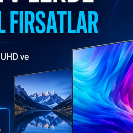
Stokta Mevcut
Stokta Mevc
Çok Satanlar
Hkc
Innolux
TV Panel
PT500GT02-8 TV Panel
V400HJ9 PE1 C
Stokta Mevcut
Stokta Mevc