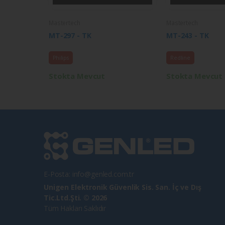
Mastertech
Mastertech
MT-297 - TK
MT-243 - TK
Philips
Redline
Stokta Mevcut
Stokta Mevcut
E-Posta:
info@genled.com.tr
Unigen Elektronik Güvenlik Sis. San. İç ve Dış
Tic.Ltd.Şti. © 2026
Tüm Hakları Saklıdır