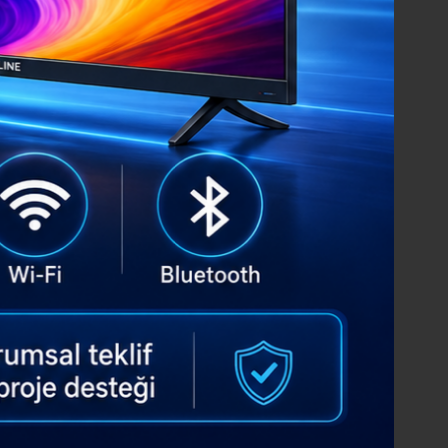
Hkc
 - TV Panel
PT580GT03-01 TV Panel
ut
Stokta Mevcut