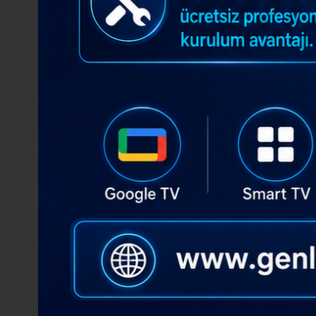
Boe
Auo
HV430FHB-F91 - TV Panel
T500QVN04.0 TV
Stokta Mevcut
Stokta Mevcut