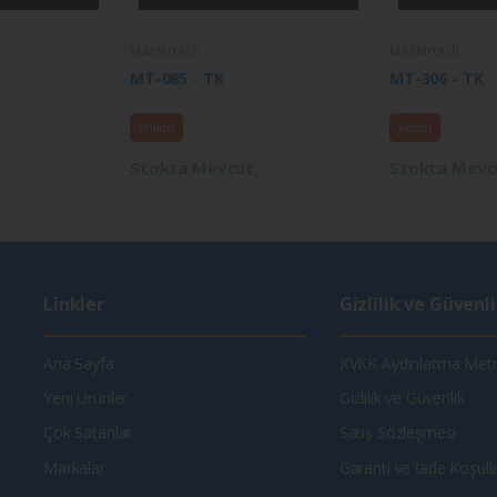
Mastertech
Mastertech
MT-085 - TK
MT-306 - TK
Philips
Vestel
Stokta Mevcut
Stokta Mevc
Linkler
Gizlilik ve Güvenl
Ana Sayfa
KVKK Aydınlatma Metn
Yeni Ürünler
Gizlilik ve Güvenlik
Çok Satanlar
Satış Sözleşmesi
Markalar
Garanti ve İade Koşulla