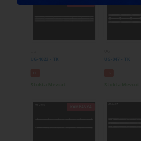
KAMPANYA
UG
UG
UG-1023 - TK
UG-047 - TK
LG
LG
Stokta Mevcut
Stokta Mevcut
KAMPANYA