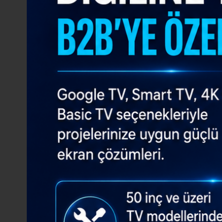
Stokta Mevcut
Stokta Mevcut
Lg
Boe
LC550EQC-SMA4 - TV Panel
HV490FHB-N80 - 
Stokta Mevcut
Stokta Mevcut