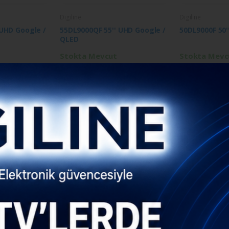
Digiline
Digiline
 UHD Google /
55DL9000QF 55'' UHD Google /
50DL9000F 50'
QLED
Stokta Mevcut
Stokta Mevc
Digiline
Digiline
FHD Whale OS
40DL8000F 40'' FHD Whale OS
32DL9000F 32'