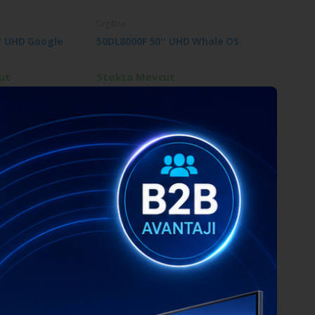
Digiline
' UHD Google
50DL8000F 50'' UHD Whale OS
ut
Stokta Mevcut
Digiline
' HD Google
32DL8000F 32'' HD Whale OS