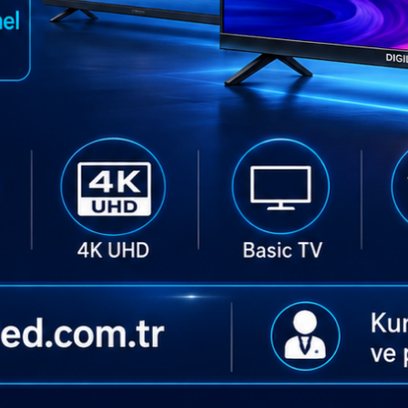
GEN
Boe
GEN-1144 - TK
 Panel
DV490QUB-P10
Arçelik
Stokta Mevc
Stokta Mevcut
Kampanyalı Ürünler