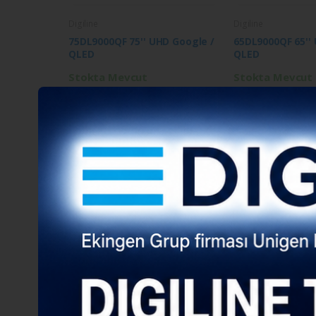
Digiline
Digiline
75DL9000QF 75'' UHD Google /
65DL9000QF 65''
QLED
QLED
Stokta Mevcut
Stokta Mevcut
Digiline
Digiline
43DL9000F 43'' FHD Google
43DL8000F 43'' 