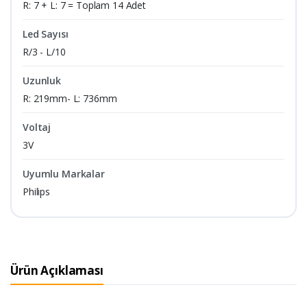
R: 7 + L: 7 = Toplam 14 Adet
Led Sayısı
R/3 - L/10
Uzunluk
R: 219mm- L: 736mm
Voltaj
3V
Uyumlu Markalar
Philips
Ürün Açıklaması