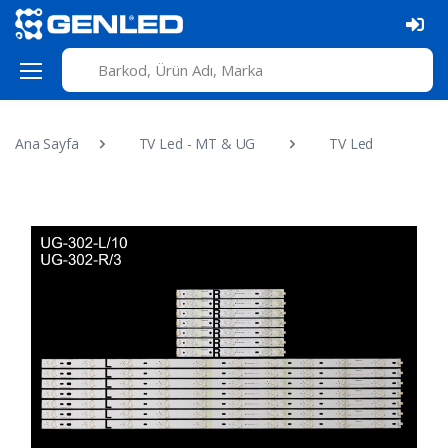
Ana Sayfa
TV Led - MT & UG
TV Led