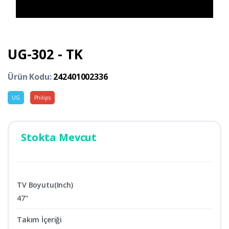
UG-302 - TK
Ürün Kodu:
242401002336
UG
Philips
Stokta Mevcut
TV Boyutu(Inch)
47"
Takım İçeriği