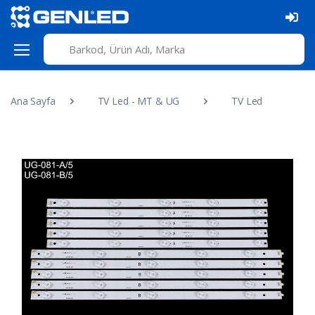
Ana Sayfa
TV Led - MT & UG
TV Led