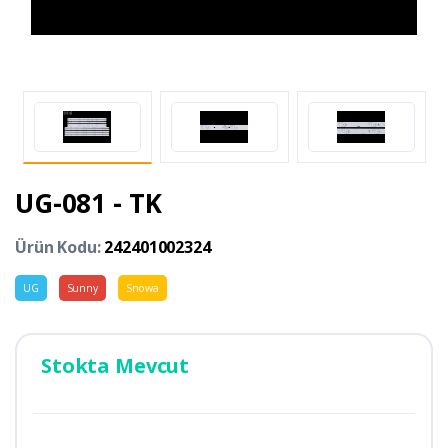
UG-081 - TK
Ürün Kodu:
242401002324
UG
Sunny
Snowa
Stokta Mevcut