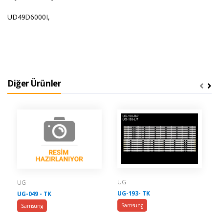
UD49D6000I,
Diğer Ürünler
UG
UG
UG-193- TK
UG-049 - TK
Samsung
Samsung