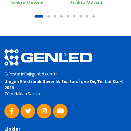
Stokta Mevcut
Stokta Mevcut
E-Posta:
info@genled.com.tr
Unigen Elektronik Güvenlik Sis. San. İç ve Dış Tic.Ltd.Şti. ©
2026
Tüm Hakları Saklıdır
Linkler