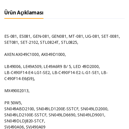
Ürün Açıklaması
ES-081, ES081, GEN-081, GEN081, MT-081, UG-081, SET-0081,
SET081, SET-2102, STL0824T, STL0825,
AXEN AX049C1000, AX049D1000,
LB49006, LE49A509, LE49A6R9 B/ 5, LED 49D2000,
LB-C490F14-E4-LG1-SE2, LB-C490F14-E2-L-G1-SE1, LB-
C490F14-E6(G9),
MX49002013,
PR 50W5,
SN049ABD2100, SN049LD1200E-SSTCF, SN049LD2000,
SN049LD2100E-SSTCF, SN049LD6690, SN049LD9001,
SN049DLDJ820-STCF,
SVJ490A06, SVJ490A09