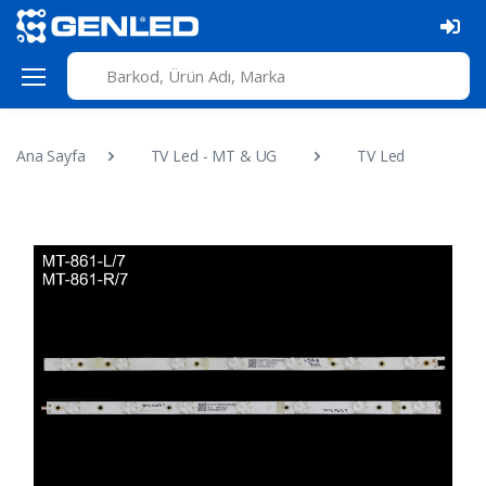
Ana Sayfa
TV Led - MT & UG
TV Led