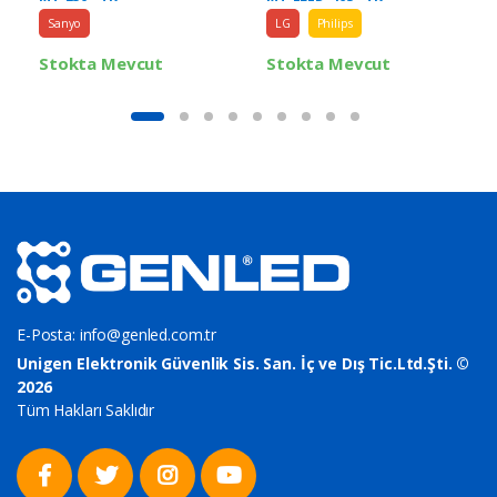
Sanyo
LG
Philips
Stokta Mevcut
Stokta Mevcut
E-Posta:
info@genled.com.tr
Unigen Elektronik Güvenlik Sis. San. İç ve Dış Tic.Ltd.Şti. ©
2026
Tüm Hakları Saklıdır