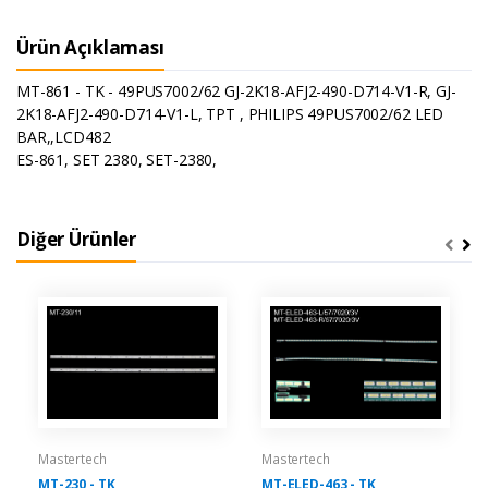
Ürün Açıklaması
MT-861 - TK - 49PUS7002/62 GJ-2K18-AFJ2-490-D714-V1-R, GJ-
2K18-AFJ2-490-D714-V1-L, TPT , PHILIPS 49PUS7002/62 LED
BAR,,LCD482
ES-861, SET 2380, SET-2380,
Diğer Ürünler
Mastertech
Mastertech
MT-230 - TK
MT-ELED-463 - TK