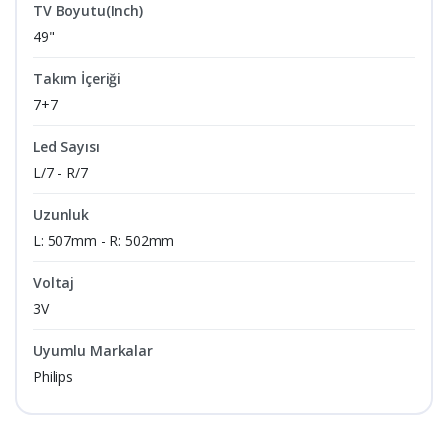
TV Boyutu(Inch)
49"
Takım İçeriği
7+7
Led Sayısı
L/7 - R/7
Uzunluk
L: 507mm - R: 502mm
Voltaj
3V
Uyumlu Markalar
Philips