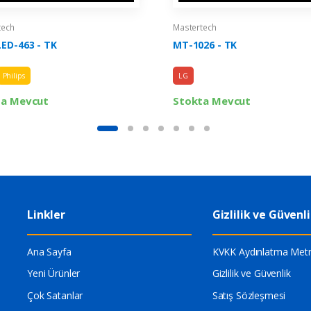
tech
Mastertech
ED-463 - TK
MT-1026 - TK
Philips
LG
ta Mevcut
Stokta Mevcut
Linkler
Gizlilik ve Güvenl
Ana Sayfa
KVKK Aydınlatma Metn
Yeni Ürünler
Gizlilik ve Güvenlik
Çok Satanlar
Satış Sözleşmesi