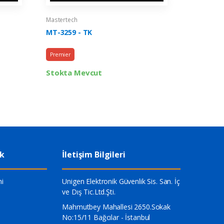
Mastertech
Mastertech
MT-3259 - TK
MT-3032 
Premier
Sunny
Stokta Mevcut
Stokta 
ik
İletişim Bilgileri
i
Unigen Elektronik Güvenlik Sis. San. İç
ve Dış Tic.Ltd.Şti.
Mahmutbey Mahallesi 2650.Sokak
No:15/11 Bağcılar - İstanbul