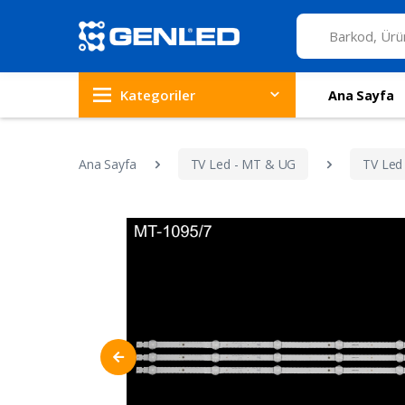
Kategoriler
Ana Sayfa
Ana Sayfa
TV Led - MT & UG
TV Led