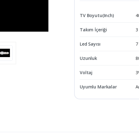
TV Boyutu(Inch)
4
Takım İçeriği
3
Led Sayısı
7
Uzunluk
8
Voltaj
3
Uyumlu Markalar
A