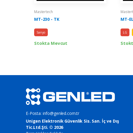
Mastertech
Master
MT-230 - TK
MT-EL
Sanyo
LG
Stokta Mevcut
Stok
E-Posta:
info@genled.com.tr
Unigen Elektronik Güvenlik Sis. San. İç ve Dış
Tic.Ltd.Şti. © 2026