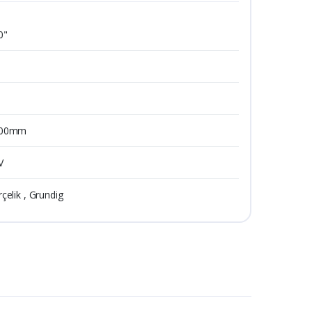
0"
00mm
V
rçelik , Grundig