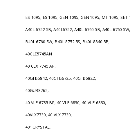
ES-1095, ES 1095, GEN-1095, GEN 1095, MT-1095, SET-1
A40L 6752 5B, A40L6752, A40L 6760 5B, A40L 6760 5W
B40L 6760 5W, B40L 8752 5S, B40L 8840 5B,
40CLE5745AN
40 CLX 7745 AP,
40GFB5842, 40GFB6725, 40GFB6822,
40GUB8762,
40 VLE 6735 BP, 40 VLE 6830, 40-VLE-6830,
40VLX7730, 40 VLX 7730,
40'' CRYSTAL,