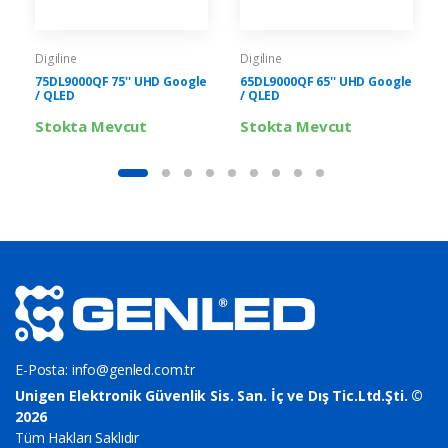
Digiline
Digiline
75DL9000QF 75'' UHD Google
65DL9000QF 65'' UHD Google
/ QLED
/ QLED
Stokta Mevcut
Stokta Mevcut
E-Posta:
info@genled.com.tr
Unigen Elektronik Güvenlik Sis. San. İç ve Dış Tic.Ltd.Şti. ©
2026
Tüm Hakları Saklıdır