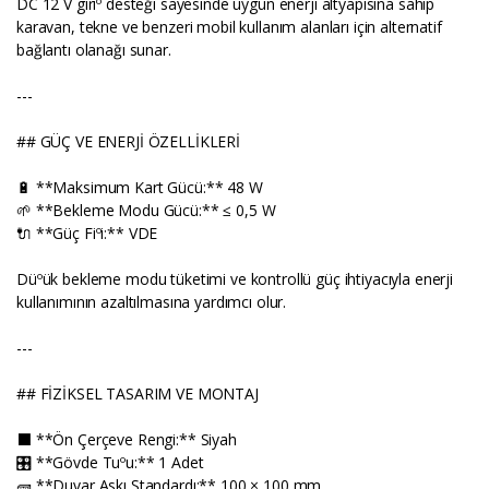
DC 12 V giriº desteği sayesinde uygun enerji altyapısına sahip
karavan, tekne ve benzeri mobil kullanım alanları için alternatif
bağlantı olanağı sunar.
---
## GÜÇ VE ENERJİ ÖZELLİKLERİ
🔋 **Maksimum Kart Gücü:** 48 W
🌱 **Bekleme Modu Gücü:** ≤ 0,5 W
🔌 **Güç Fiºi:** VDE
Düºük bekleme modu tüketimi ve kontrollü güç ihtiyacıyla enerji
kullanımının azaltılmasına yardımcı olur.
---
## FİZİKSEL TASARIM VE MONTAJ
⬛ **Ön Çerçeve Rengi:** Siyah
🎛️ **Gövde Tuºu:** 1 Adet
🧱 **Duvar Askı Standardı:** 100 × 100 mm