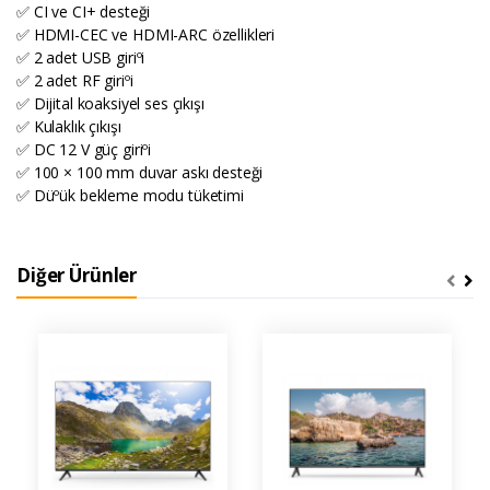
✅ CI ve CI+ desteği
✅ HDMI-CEC ve HDMI-ARC özellikleri
✅ 2 adet USB giriºi
✅ 2 adet RF giriºi
✅ Dijital koaksiyel ses çıkışı
✅ Kulaklık çıkışı
✅ DC 12 V güç giriºi
✅ 100 × 100 mm duvar askı desteği
✅ Düºük bekleme modu tüketimi
Diğer Ürünler