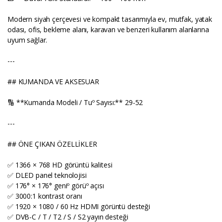
Modern siyah çerçevesi ve kompakt tasarımıyla ev, mutfak, yatak
odası, ofis, bekleme alanı, karavan ve benzeri kullanım alanlarına
uyum sağlar.
---
## KUMANDA VE AKSESUAR
🔢 **Kumanda Modeli / Tuº Sayısı:** 29-52
---
## ÖNE ÇIKAN ÖZELLİKLER
✅ 1366 × 768 HD görüntü kalitesi
✅ DLED panel teknolojisi
✅ 176° × 176° geniº görüº açısı
✅ 3000:1 kontrast oranı
✅ 1920 × 1080 / 60 Hz HDMI görüntü desteği
✅ DVB-C / T / T2 / S / S2 yayın desteği