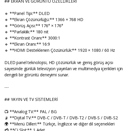
## EKRAN VE GÖRÜNTÜ ÖZELLİKLERİ
🔹 **Panel Tipi:** DLED
🔹 **Ekran Çözünürlüğü:** 1366 × 768 HD
🔹 **Görüş Açısı:** 176° × 176°
🔹 **Parlaklık:** 180 nit
🔹 **Kontrast Oranı:** 3000:1
🔹 **Ekran Oranı:** 16:9
🔹 **HDMI Desteklenen Çözünürlük:** 1920 × 1080 / 60 Hz
DLED panel teknolojisi, HD çözünürlük ve geniş görüş açısı
sayesinde günlük televizyon yayınları ve multimedya içerikleri için
dengeli bir görüntü deneyimi sunar.
---
## YAYIN VE TV SİSTEMLERİ
📺 **Analog TV:** PAL / BG
📡 **Dijital TV:** DVB-C / DVB-T / DVB-T2 / DVB-S / DVB-S2
🌍 **Menü Dilleri:** Türkçe, İngilizce ve diğer dil seçenekleri
💳 **CI Slot:** 1 Adet