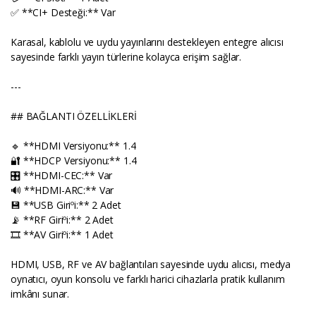
✅ **CI+ Desteği:** Var
Karasal, kablolu ve uydu yayınlarını destekleyen entegre alıcısı
sayesinde farklı yayın türlerine kolayca erişim sağlar.
---
## BAĞLANTI ÖZELLİKLERİ
🔹 **HDMI Versiyonu:** 1.4
🔐 **HDCP Versiyonu:** 1.4
🎛️ **HDMI-CEC:** Var
🔊 **HDMI-ARC:** Var
💾 **USB Giriºi:** 2 Adet
📡 **RF Giriºi:** 2 Adet
🎞️ **AV Giriºi:** 1 Adet
HDMI, USB, RF ve AV bağlantıları sayesinde uydu alıcısı, medya
oynatıcı, oyun konsolu ve farklı harici cihazlarla pratik kullanım
imkânı sunar.