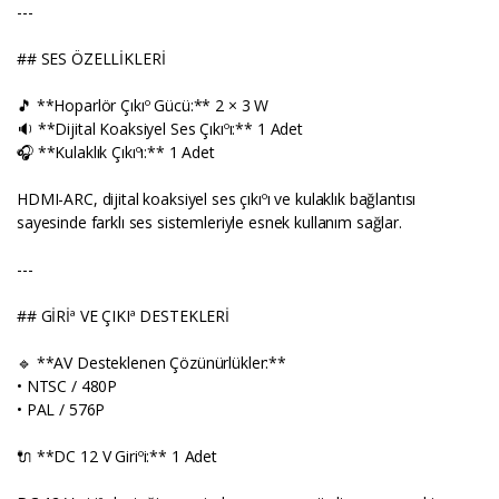
---
## SES ÖZELLİKLERİ
🎵 **Hoparlör Çıkıº Gücü:** 2 × 3 W
🔉 **Dijital Koaksiyel Ses Çıkıºı:** 1 Adet
🎧 **Kulaklık Çıkıºı:** 1 Adet
HDMI-ARC, dijital koaksiyel ses çıkıºı ve kulaklık bağlantısı
sayesinde farklı ses sistemleriyle esnek kullanım sağlar.
---
## GİRİª VE ÇIKIª DESTEKLERİ
🔹 **AV Desteklenen Çözünürlükler:**
• NTSC / 480P
• PAL / 576P
🔌 **DC 12 V Giriºi:** 1 Adet