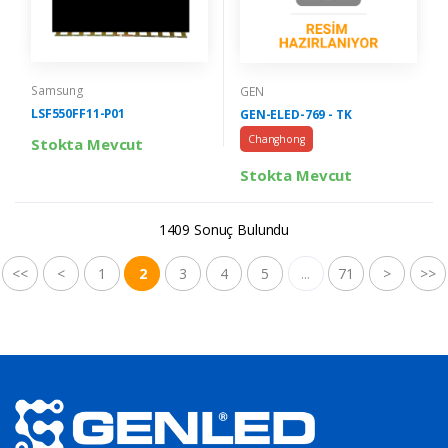
Samsung
GEN
LSF550FF11-P01
GEN-ELED-769 - TK
Changhong
Stokta Mevcut
Stokta Mevcut
1409 Sonuç Bulundu
<<
<
1
2
3
4
5
...
71
>
>>